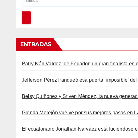
ENTRADAS
Patry Iván Valdez, de Ecuador, un gran finalista en
Jefferson Pérez franqueó esa puerta ‘imposible’ de
Belsy Quiñónez y Stiven Méndez, la nueva generaci
Glenda Morejón vuelve por sus mejores pasos en 
El ecuatoriano Jonathan Narváez está luciéndose en 