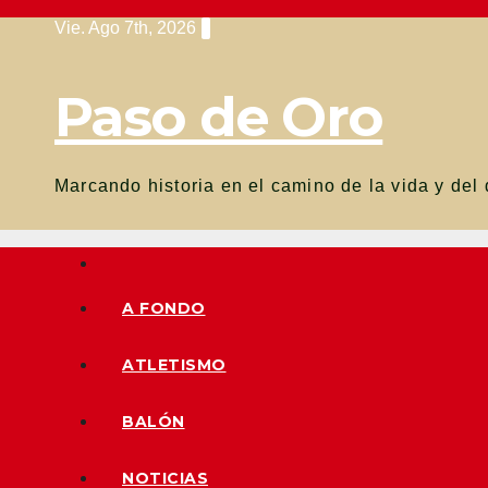
Saltar
Vie. Ago 7th, 2026
al
contenido
Paso de Oro
Marcando historia en el camino de la vida y del 
A FONDO
ATLETISMO
BALÓN
NOTICIAS