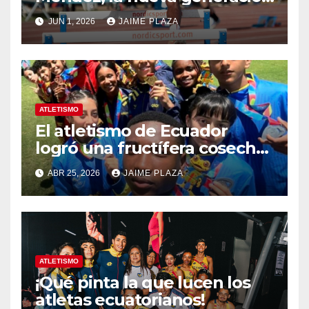
del atletismo
JUN 1, 2026
JAIME PLAZA
ATLETISMO
El atletismo de Ecuador
logró una fructífera cosecha
en Panamá 2026
ABR 25, 2026
JAIME PLAZA
ATLETISMO
¡Qué pinta la que lucen los
atletas ecuatorianos!