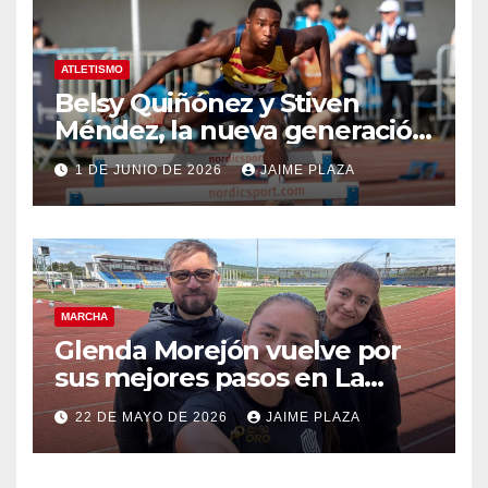
ATLETISMO
Belsy Quiñónez y Stiven
Méndez, la nueva generación
del atletismo
1 DE JUNIO DE 2026
JAIME PLAZA
MARCHA
Glenda Morejón vuelve por
sus mejores pasos en La
Coruña
22 DE MAYO DE 2026
JAIME PLAZA