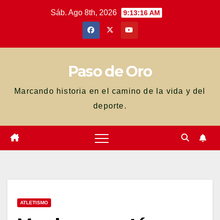
Saltar
Sáb. Ago 8th, 2026
9:13:17 AM
al
contenido
Paso de Oro
Marcando historia en el camino de la vida y del
deporte.
ATLETISMO