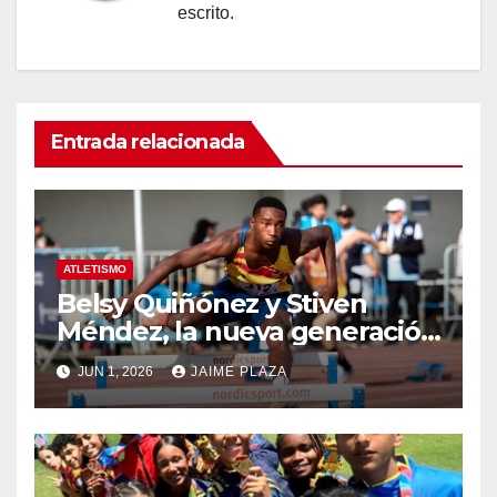
escrito.
Entrada relacionada
ATLETISMO
Belsy Quiñónez y Stiven
Méndez, la nueva generación
del atletismo
JUN 1, 2026
JAIME PLAZA