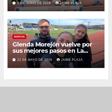
del atletismo
1 DE JUNIO DE 2026
JAIME PLAZA
MARCHA
Glenda Morejón vuelve por
sus mejores pasos en La
Coruña
22 DE MAYO DE 2026
JAIME PLAZA