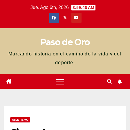
Saltar
Jue. Ago 6th, 2026
3:59:48 AM
al
contenido
Paso de Oro
Marcando historia en el camino de la vida y del
deporte.
ATLETISMO