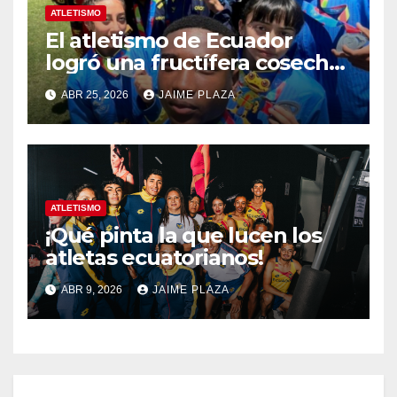
ATLETISMO
El atletismo de Ecuador
logró una fructífera cosecha
en Panamá 2026
ABR 25, 2026
JAIME PLAZA
ATLETISMO
¡Qué pinta la que lucen los
atletas ecuatorianos!
ABR 9, 2026
JAIME PLAZA