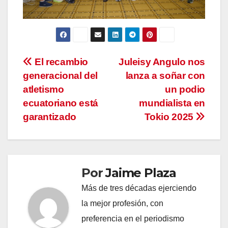
Navegación
El recambio
Juleisy Angulo nos
generacional del
lanza a soñar con
de
atletismo
un podio
entradas
ecuatoriano está
mundialista en
garantizado
Tokio 2025
Por
Jaime Plaza
Más de tres décadas ejerciendo
la mejor profesión, con
preferencia en el periodismo