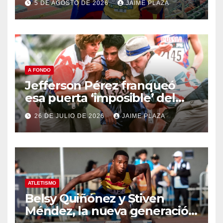
5 DE AGOSTO DE 2026
JAIME PLAZA
A FONDO
Jefferson Pérez franqueó
esa puerta ‘imposible’ del
Olimpo hace 30 años
26 DE JULIO DE 2026
JAIME PLAZA
ATLETISMO
Belsy Quiñónez y Stiven
Méndez, la nueva generación