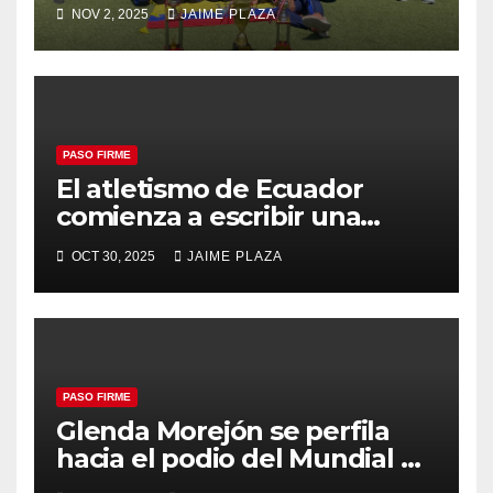
ecuatoriano
NOV 2, 2025
JAIME PLAZA
PASO FIRME
El atletismo de Ecuador
comienza a escribir una
nueva historia
OCT 30, 2025
JAIME PLAZA
PASO FIRME
Glenda Morejón se perfila
hacia el podio del Mundial de
Atletismo