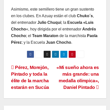
Asimismo, este semillero tiene un gran sustento
en los clubes. En Azuay están el club
Chuko´s
,
del entrenador
Julio Chuqui
; la
Escuela «Luis
Chocho
«, hoy dirigida por el entrenador
Andrés
Chocho
; el
Team Maraton
de la marchista
Paola
Pérez
; y la Escuela
Juan Chocho
.
Navegación
Pérez, Morejón,
«Mi sueño ahora es
Pintado y toda la
más grande: una
de
élite de la marcha
medalla olímpica»,
entradas
estarán en Sucúa
Daniel Pintado