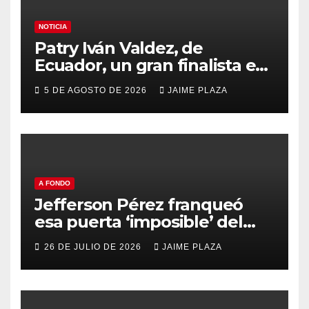
NOTICIA
Patry Iván Valdez, de
Ecuador, un gran finalista en
el Mundial Sub 20 de Oregon
5 DE AGOSTO DE 2026
JAIME PLAZA
A FONDO
Jefferson Pérez franqueó
esa puerta ‘imposible’ del
Olimpo hace 30 años
26 DE JULIO DE 2026
JAIME PLAZA