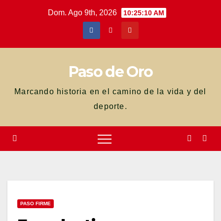
Saltar
Dom. Ago 9th, 2026
10:25:11 AM
al
contenido
Paso de Oro
Marcando historia en el camino de la vida y del
deporte.
PASO FIRME