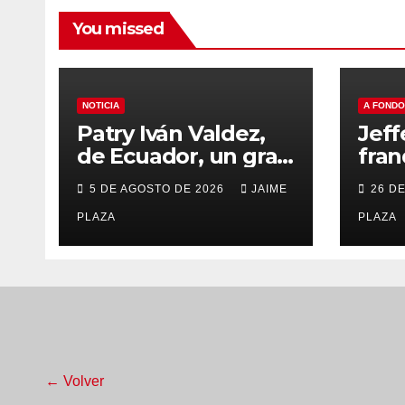
You missed
NOTICIA
A FONDO
Patry Iván Valdez,
Jeff
de Ecuador, un gran
fran
finalista en el
puer
5 DE AGOSTO DE 2026
JAIME
26 D
Mundial Sub 20 de
del 
Oregon
PLAZA
año
PLAZA
← Volver