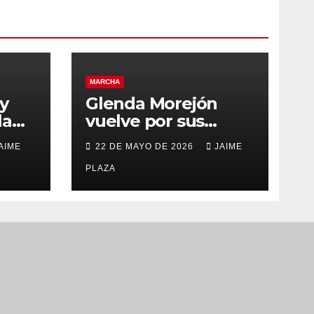
MARCHA
y
Glenda Morejón
la
vuelve por sus
ón
mejores pasos en La
AIME
22 DE MAYO DE 2026
JAIME
Coruña
PLAZA