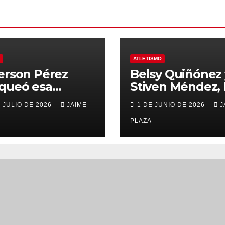
ATLETISMO
erson Pérez
Belsy Quiñónez 
queó esa
Stiven Méndez, 
ta ‘imposible’
nueva generaci
E JULIO DE 2026
JAIME
1 DE JUNIO DE 2026
J
Olimpo hace 30
del atletismo
s
PLAZA