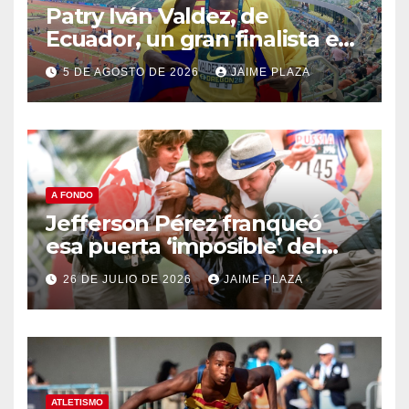
Patry Iván Valdez, de
Ecuador, un gran finalista en
el Mundial Sub 20 de Oregon
5 DE AGOSTO DE 2026
JAIME PLAZA
A FONDO
Jefferson Pérez franqueó
esa puerta ‘imposible’ del
Olimpo hace 30 años
26 DE JULIO DE 2026
JAIME PLAZA
ATLETISMO