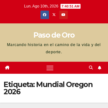
Saltar
Lun. Ago 10th, 2026
7:40:51 AM
al
contenido
Paso de Oro
Marcando historia en el camino de la vida y del
deporte.
Etiqueta:
Mundial Oregon
2026