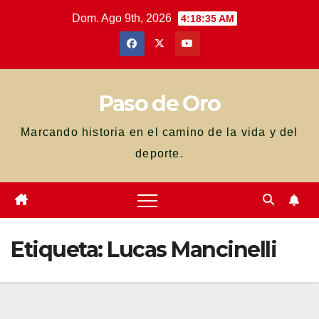
Saltar
Dom. Ago 9th, 2026
4:18:36 AM
al
contenido
Paso de Oro
Marcando historia en el camino de la vida y del
deporte.
Etiqueta:
Lucas Mancinelli