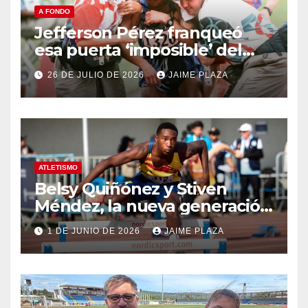
A FONDO
Jefferson Pérez franqueó
esa puerta ‘imposible’ del
Olimpo hace 30 años
26 DE JULIO DE 2026
JAIME PLAZA
ATLETISMO
Belsy Quiñónez y Stiven
Méndez, la nueva generación
del atletismo
1 DE JUNIO DE 2026
JAIME PLAZA