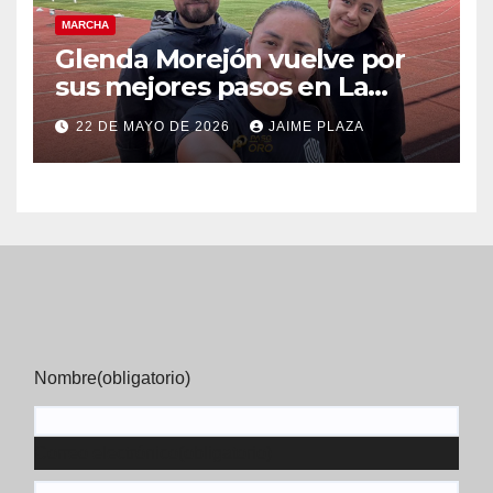
MARCHA
Glenda Morejón vuelve por
sus mejores pasos en La
Coruña
22 DE MAYO DE 2026
JAIME PLAZA
Nombre
(obligatorio)
Correo electrónico
(obligatorio)