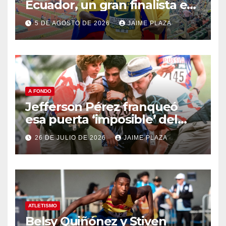
Ecuador, un gran finalista en
el Mundial Sub 20 de Oregon
5 DE AGOSTO DE 2026
JAIME PLAZA
A FONDO
Jefferson Pérez franqueó
esa puerta ‘imposible’ del
Olimpo hace 30 años
26 DE JULIO DE 2026
JAIME PLAZA
ATLETISMO
Belsy Quiñónez y Stiven