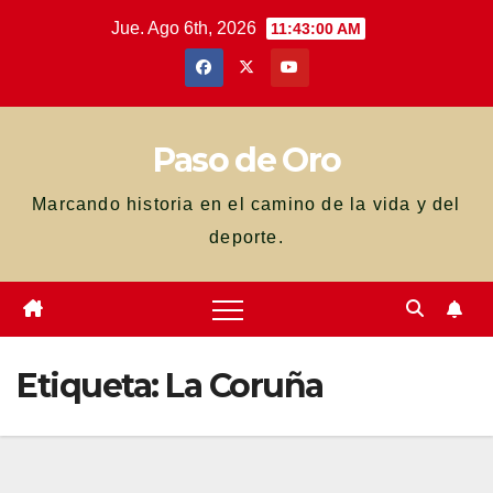
Saltar
Jue. Ago 6th, 2026
11:43:01 AM
al
contenido
Paso de Oro
Marcando historia en el camino de la vida y del
deporte.
Etiqueta:
La Coruña