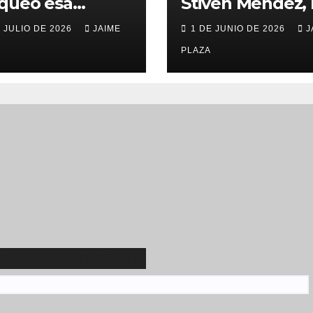
queó esa
Stiven Méndez, 
ta ‘imposible’
nueva generaci
E JULIO DE 2026
JAIME
1 DE JUNIO DE 2026
J
Olimpo hace 30
del atletismo
s
PLAZA
Correo electrónico
(obligatorio)