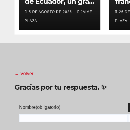
de Ecuador, un gran
fran
finalista en el
puer
5 DE AGOSTO DE 2026
JAIME
26 D
Mundial Sub 20 de
del 
Oregon
PLAZA
año
PLAZA
← Volver
Gracias por tu respuesta. ✨
Nombre
(obligatorio)