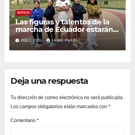
NOTICIA
Las figuras y talentos de la
marcha de Ecuador estarán
en Machala
FEB 2, 2026
JAIME PLAZA
Deja una respuesta
Tu dirección de correo electrónico no será publicada.
Los campos obligatorios están marcados con
*
Comentario
*