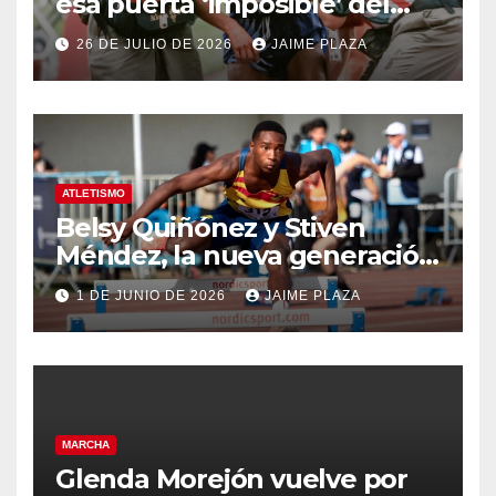
esa puerta ‘imposible’ del
Olimpo hace 30 años
26 DE JULIO DE 2026
JAIME PLAZA
ATLETISMO
Belsy Quiñónez y Stiven
Méndez, la nueva generación
del atletismo
1 DE JUNIO DE 2026
JAIME PLAZA
MARCHA
Glenda Morejón vuelve por