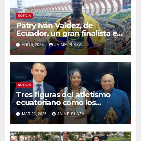
NOTICIA
Patry Iván Valdez, de
Ecuador, un gran finalista en
el Mundial Sub 20 de Oregon
AGO 5, 2026
JAIME PLAZA
NOTICIA
Tres figuras del atletismo
ecuatoriano como los
mejores de Latinoamérica
MAR 21, 2026
JAIME PLAZA