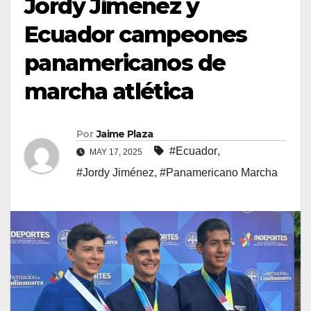
Jordy Jiménez y
Ecuador campeones
panamericanos de
marcha atlética
Por
Jaime Plaza
#Ecuador
,
MAY 17, 2025
#Jordy Jiménez
,
#Panamericano Marcha