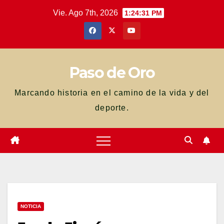
Saltar
Vie. Ago 7th, 2026
1:24:32 PM
al
contenido
Paso de Oro
Marcando historia en el camino de la vida y del
deporte.
NOTICIA